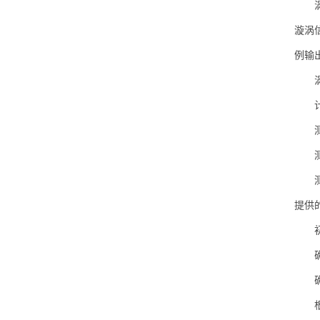
涡街
漩涡
例输
涡街
计
测量
测量
测量
提供
初步
确定
确定
根据