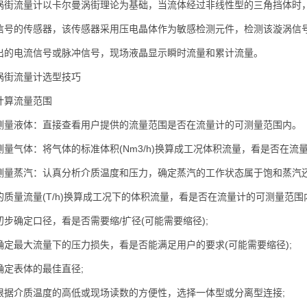
流量计以卡尔曼涡街理论为基础，当流体经过非线性型的三角挡体时，
信号的传感器，该传感器采用压电晶体作为敏感检测元件，检测该漩涡信
出的电流信号或脉冲信号，现场液晶显示瞬时流量和累计流量。
流量计选型技巧
算流量范围
液体：直接查看用户提供的流量范围是否在流量计的可测量范围内。
气体：将气体的标准体积(Nm3/h)换算成工况体积流量，看是否在流
蒸汽：认真分析介质温度和压力，确定蒸汽的工作状态属于饱和蒸汽还
的质量流量(T/h)换算成工况下的体积流量，看是否在流量计的可测量范围
确定口径，看是否需要缩/扩径(可能需要缩径);
最大流量下的压力损失，看是否能满足用户的要求(可能需要缩径);
表体的最佳直径;
介质温度的高低或现场读数的方便性，选择一体型或分离型连接;