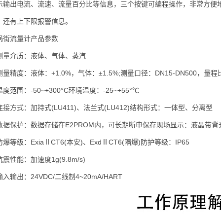
示输出电流、流速、流量百分比等信息，三个按键可编程操作，非常方便地
，还有上下限报警信息。
流量计产品参数
介质：液体、气体、蒸汽
度：液体：+1.0%，气体：±1.5%;测量口径：DN15-DN500，量程
围：-50~+300°C环境温度：-25~+55°℃
方式：加持式(LU411)、法兰式(LU412)结构形式：一体型、分离型
保护：数据存储在E2PROM内，可长期断申保存现场显示：液晶带背
级：ExiaⅡCT6(本安)、ExdⅡCT6(隔爆)防护等级：IP65
能：加速度1g(9.8m/s)
出：24VDC/二线制4~20mA/HART