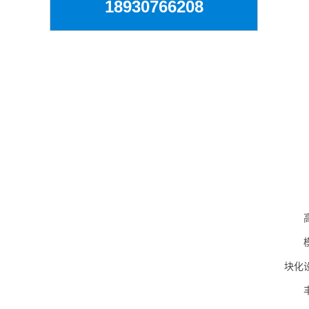
18930766208
高可
模块
块化
丰富