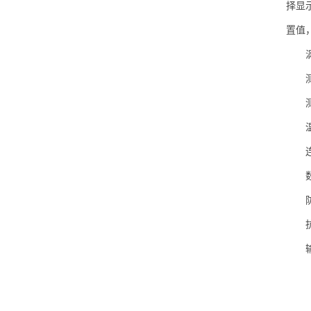
择显
置值
涡街
测量
测量精
温度范
连接
数据
防爆等
抗震性
输入输