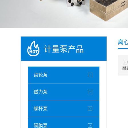
离
计量泵产品
上
耐
齿轮泵
磁力泵
螺杆泵
隔膜泵