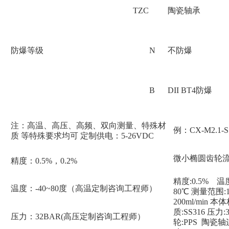
TZC
陶瓷轴承
防爆等级
N
不防爆
B
DII BT4防爆
注：高温、高压、高频、双向测量、特殊材
例：CX-M2.1-S
质 等特殊要求均可 定制供电：5-26VDC
微小椭圆齿轮
精度：0.5%，0.2%
精度:0.5% 温度:
温度：-40~80度（高温定制咨询工程师）
80℃ 测量范围:1
200ml/min 本
质:SS316 压力:3
压力：32BAR(高压定制咨询工程师）
轮:PPS 陶瓷