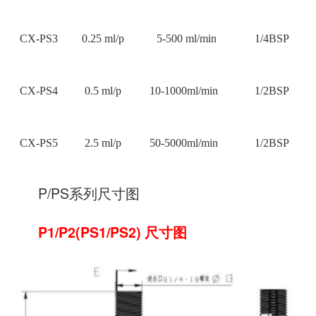
CX-PS3
0.25 ml/p
5-500 ml/min
1/4BSP
CX-PS4
0.5 ml/p
10-1000ml/min
1/2BSP
CX-PS5
2.5 ml/p
50-5000ml/min
1/2BSP
P/PS系列尺寸图
P1/P2(PS1/PS2) 尺寸图