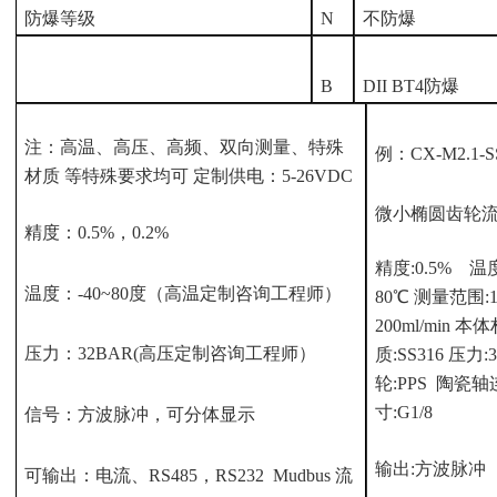
防爆等级
N
不防爆
B
DII BT4防爆
注：高温、高压、高频、双向测量、特殊
例：
CX-M2.1-S
材质
等特殊要求均可
定制供电：
5-26VDC
微小椭圆齿轮
精度：
0.5%，0.2%
精度
:0.5% 温度
温度：
-40~80度（高温定制咨询工程师）
80℃ 测量范围:1
200ml/min 本
压力：
32BAR(高压定制咨询工程师）
质:SS316 压力:3
轮:PPS 陶瓷
寸:G1/8
信号：方波脉冲，可分体显示
输出
:方波脉冲
可输出：电流、
RS485，RS232 Mudbus 流