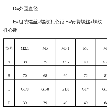
D=外圆直径
E=组装螺丝+螺纹孔心距 F=安装螺丝+螺纹
孔心距
型号
M2.1
M5
M5.1
M6
M
A
38
35
37.5
40
46
B
70
68
69
72
8
C
G1/8
G1/8
G1/8
G1/4
G1
D
39
39
49
49
6