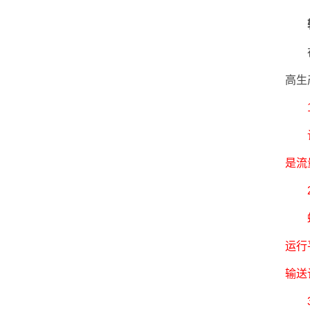
输
在输
高生
1.
计量
是流
2.
螺杆
运行
输送
3.