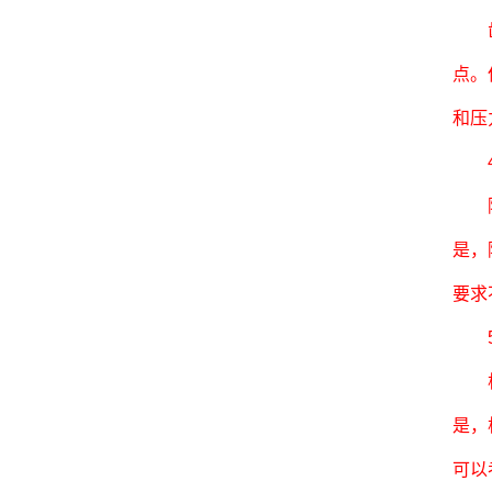
齿轮
点。
和压
4.
隔膜
是，
要求
5.
柱塞
是，
可以